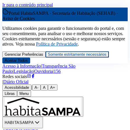
Ir para o conteúdo principal
Portal HabitaSAMPA · Secretaria de Habitação (SEHAB) ·
Aviso de Cookies
Utilizamos cookies para garantir o funcionamento do portal e, com
seu consentimento, para analisar o uso e melhorar nossos serviços.
Cookies estritamente necessários (sessão e segurança) estão sempre
ativos. Veja nossa
Política de Privacidade
.
Gerenciar Preferências
Somente estritamente necessários
Aceitar Todos
Acesso à Informação
|
Transparência São
Paulo
|
Legislação
|
Ouvidoria
|
156
Redes sociais
|
Diário Oficial
|
Acessibilidade
A-
A
A+
Libras
Menu
HABITASAMPA